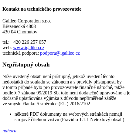
Kontakt na technického provozovatele
Galileo Corporation s.r.o.
Březenecká 4808
430 04 Chomutov
tel.: +420 226 257 057
web:
www.igalileo.cz
technická podpora:
podpora@igalileo.cz
Nepřístupný obsah
Níže uvedený obsah není přístupný, jelikož uvedení těchto
nedostatků do souladu se zákonem a s pravidly přístupnosti by
v tomto případě bylo pro provozovatele finančně náročné, takže
podle § 7 zákona 99/2019 Sb. toto není dodatečně upravováno a je
dočasně uplatňována výjimka z důvodu nepřiměřené zátěže
ve smyslu článku 5 směrnice (EU) 2016/2102.
některé PDF dokumenty na webových stránkách nemají
strojově čitelnou vrstvu (Pravidlo 1.1.1 Netextový obsah)
nahoru