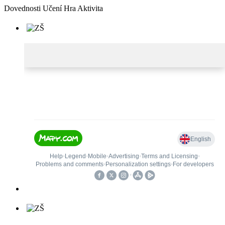
D
ovednosti
U
čení
H
ra
A
ktivita