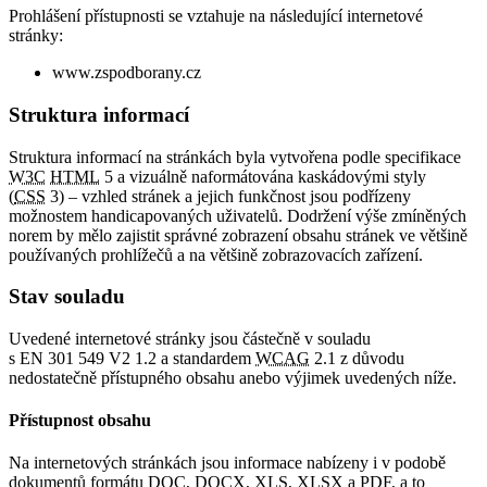
Prohlášení přístupnosti se vztahuje na následující internetové
stránky:
www.zspodborany.cz
Struktura informací
Struktura informací na stránkách byla vytvořena podle specifikace
W3C
HTML
5 a vizuálně naformátována kaskádovými styly
(
CSS
3) – vzhled stránek a jejich funkčnost jsou podřízeny
možnostem handicapovaných uživatelů. Dodržení výše zmíněných
norem by mělo zajistit správné zobrazení obsahu stránek ve většině
používaných prohlížečů a na většině zobrazovacích zařízení.
Stav souladu
Uvedené internetové stránky jsou částečně v souladu
s EN 301 549 V2 1.2 a standardem
WCAG
2.1 z důvodu
nedostatečně přístupného obsahu anebo výjimek uvedených níže.
Přístupnost obsahu
Na internetových stránkách jsou informace nabízeny i v podobě
dokumentů formátu DOC, DOCX, XLS, XLSX a PDF, a to