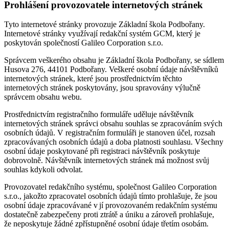
Prohlášení provozovatele internetových stránek
Tyto internetové stránky provozuje Základní škola Podbořany.
Internetové stránky využívají redakční systém GCM, který je
poskytován společností Galileo Corporation s.r.o.
Správcem veškerého obsahu je Základní škola Podbořany, se sídlem
Husova 276, 44101 Podbořany. Veškeré osobní údaje návštěvníků
internetových stránek, které jsou prostřednictvím těchto
internetových stránek poskytovány, jsou spravovány výlučně
správcem obsahu webu.
Prostřednictvím registračního formuláře uděluje návštěvník
internetových stránek správci obsahu souhlas se zpracováním svých
osobních údajů. V registračním formuláři je stanoven účel, rozsah
zpracovávaných osobních údajů a doba platnosti souhlasu. Všechny
osobní údaje poskytované při registraci návštěvník poskytuje
dobrovolně. Návštěvník internetových stránek má možnost svůj
souhlas kdykoli odvolat.
Provozovatel redakčního systému, společnost Galileo Corporation
s.r.o., jakožto zpracovatel osobních údajů tímto prohlašuje, že jsou
osobní údaje zpracovávané v jí provozovaném redakčním systému
dostatečně zabezpečeny proti ztrátě a úniku a zároveň prohlašuje,
že neposkytuje žádné zpřístupněné osobní údaje třetím osobám.