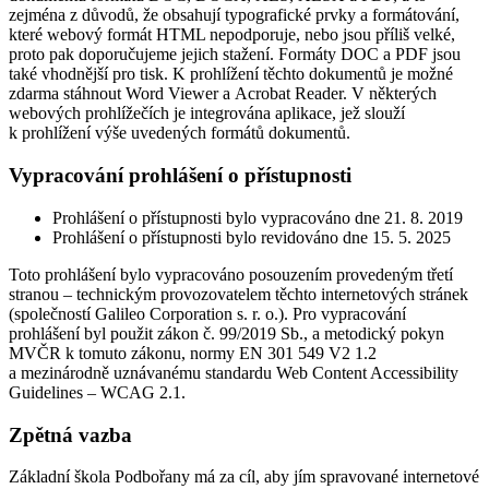
zejména z důvodů, že obsahují typografické prvky a formátování,
které webový formát HTML nepodporuje, nebo jsou příliš velké,
proto pak doporučujeme jejich stažení. Formáty DOC a PDF jsou
také vhodnější pro tisk. K prohlížení těchto dokumentů je možné
zdarma stáhnout Word Viewer a Acrobat Reader. V některých
webových prohlížečích je integrována aplikace, jež slouží
k prohlížení výše uvedených formátů dokumentů.
Vypracování prohlášení o přístupnosti
Prohlášení o přístupnosti bylo vypracováno dne 21. 8. 2019
Prohlášení o přístupnosti bylo revidováno dne 15. 5. 2025
Toto prohlášení bylo vypracováno posouzením provedeným třetí
stranou – technickým provozovatelem těchto internetových stránek
(společností Galileo Corporation s. r. o.). Pro vypracování
prohlášení byl použit zákon č. 99/2019 Sb., a metodický pokyn
MVČR k tomuto zákonu, normy EN 301 549 V2 1.2
a mezinárodně uznávanému standardu Web Content Accessibility
Guidelines – WCAG 2.1.
Zpětná vazba
Základní škola Podbořany má za cíl, aby jím spravované internetové