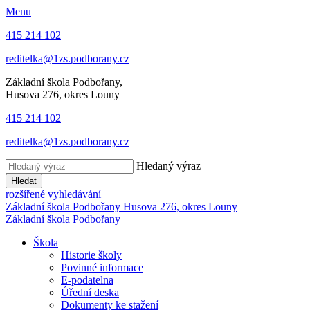
Menu
415 214 102
reditelka@1zs.podborany.cz
Základní škola Podbořany,
Husova 276, okres Louny
415 214 102
reditelka@1zs.podborany.cz
Hledaný výraz
Hledat
rozšířené vyhledávání
Základní škola Podbořany
Husova 276, okres Louny
Základní škola Podbořany
Škola
Historie školy
Povinné informace
E-podatelna
Úřední deska
Dokumenty ke stažení