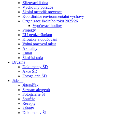
Zřizovací listina
Výchovný poradce
Školní metodik prevence
Koordinátor environmentální výchovy
Organizace školního roku 2025⁄26
Vyučovací hodiny
Projekty
EU peníze školám
Kroužky a doučování
Volná pracovní místa
Aktuality
Email
Školská rada
Družina
Dokumenty ŠD
Akce ŠD
Fotogalerie ŠD
Jídelna
Jídelníček
Seznam alergenů
Fotogalerie ŠJ
Soutěže
Recepty
Zásady
Dokumenty ŠJ