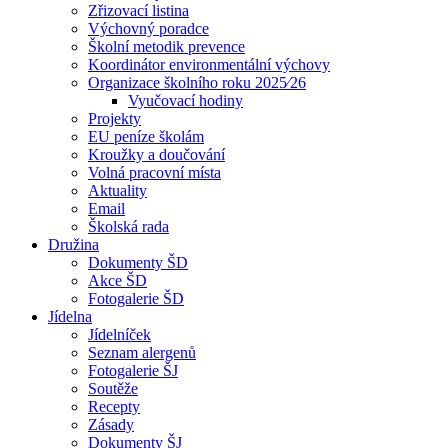
Zřizovací listina
Výchovný poradce
Školní metodik prevence
Koordinátor environmentální výchovy
Organizace školního roku 2025⁄26
Vyučovací hodiny
Projekty
EU peníze školám
Kroužky a doučování
Volná pracovní místa
Aktuality
Email
Školská rada
Družina
Dokumenty ŠD
Akce ŠD
Fotogalerie ŠD
Jídelna
Jídelníček
Seznam alergenů
Fotogalerie ŠJ
Soutěže
Recepty
Zásady
Dokumenty ŠJ