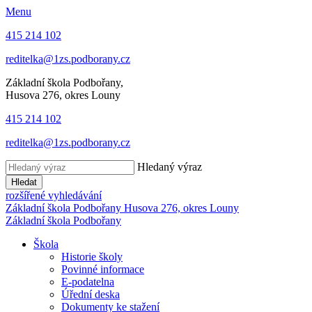
Menu
415 214 102
reditelka@1zs.podborany.cz
Základní škola Podbořany,
Husova 276, okres Louny
415 214 102
reditelka@1zs.podborany.cz
Hledaný výraz
Hledat
rozšířené vyhledávání
Základní škola Podbořany
Husova 276, okres Louny
Základní škola Podbořany
Škola
Historie školy
Povinné informace
E-podatelna
Úřední deska
Dokumenty ke stažení