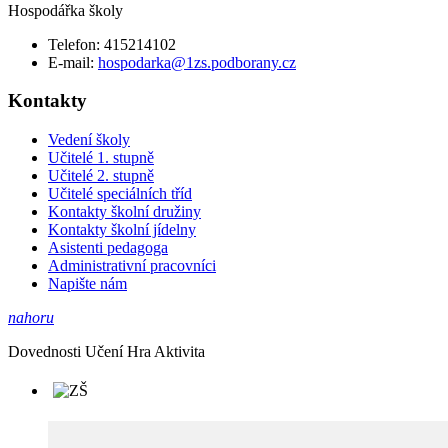
Hospodářka školy
Telefon: 415214102
E-mail:
hospodarka@1zs.podborany.cz
Kontakty
Vedení školy
Učitelé 1. stupně
Učitelé 2. stupně
Učitelé speciálních tříd
Kontakty školní družiny
Kontakty školní jídelny
Asistenti pedagoga
Administrativní pracovníci
Napište nám
nahoru
D
ovednosti
U
čení
H
ra
A
ktivita