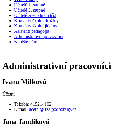
Učitelé 1. stupně
Učitelé 2. stupně
Učitelé speciálních tříd
Kontakty školní družiny
Kontakty školní jídelny
Asistenti pedagoga
Administrativní pracovníci
Napište nám
Administrativní pracovníci
Ivana Milková
Účetní
Telefon: 415214102
E-mail:
ucetni@1zs.podborany.cz
Jana Jandíková